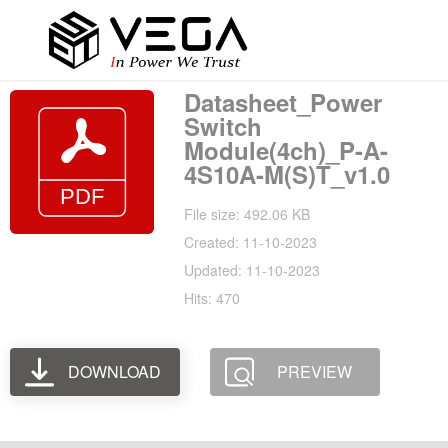
Datasheet_Power
Switch
Module(4ch)_P-A-
4S10A-M(S)T_v1.0
File size: 492.06 KB
Created: 11-10-2023
Updated: 11-10-2023
Hits: 470
DOWNLOAD
PREVIEW