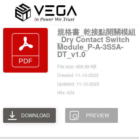
規格書_乾接點開關模組
_Dry Contact Switch
Module_P-A-3S5A-
DT_v1.0
File size: 459.99 KB
Created: 11-10-2023
Updated: 11-10-2023
Hits: 624
DOWNLOAD
PREVIEW